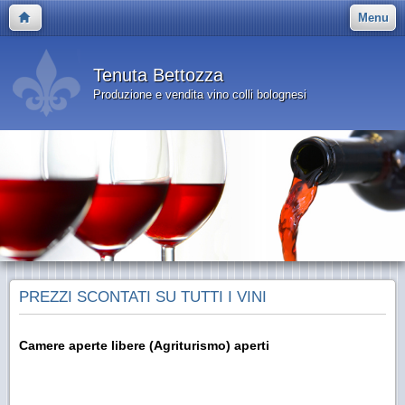
Menu
Tenuta Bettozza
Produzione e vendita vino colli bolognesi
PREZZI SCONTATI SU TUTTI I VINI
Camere aperte libere (Agriturismo) aperti