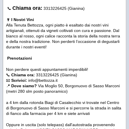
Chiama ora:
📞
3313226425 (Gianina)
🍷 I Nostri Vini
Alla Tenuta Bettozza, ogni piatto è esaltato dai nostri vini
artigianali, ottenuti da vigneti coltivati con cura e passione. Dal
bianco al rosso, ogni calice racconta la storia della nostra terra
e della nostra tradizione. Non perderti l’occasione di degustarli
durante i nostri eventi!
Prenotazioni
Non perdere questi appuntamenti imperdibili!
📞
Chiama ora:
3313226425 (Gianina)
📧
Scrivici:
info@bettozza.it
📍
Dove siamo?
Via Moglio 50, Borgonuovo di Sasso Marconi
(metri 280 slm posto panoramico)
a 4 km dalla rotonda Biagi di Casalecchio vi trovate nel Centro
di Borgonuovo di Sasso Marconi e si percorre la strada in salita
di fianco alla farmacia per 4 km e siete arrivati
Oppure in uscita (solo telepass) dall'autostrada provenendo