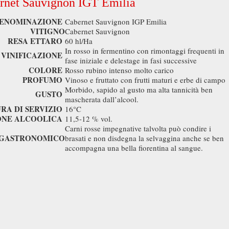
rnet Sauvignon IGT Emilia
ENOMINAZIONE
Cabernet Sauvignon IGP Emilia
VITIGNO
Cabernet Sauvignon
RESA ETTARO
60 hl/Ha
In rosso in fermentino con rimontaggi frequenti in
VINIFICAZIONE
fase iniziale e delestage in fasi successive
COLORE
Rosso rubino intenso molto carico
PROFUMO
Vinoso e fruttato con frutti maturi e erbe di campo
Morbido, sapido al gusto ma alta tannicità ben
GUSTO
mascherata dall’alcool.
RA DI SERVIZIO
16°C
ONE ALCOOLICA
11,5-12 % vol.
Carni rosse impegnative talvolta può condire i
 GASTRONOMICO
brasati e non disdegna la selvaggina anche se ben
accompagna una bella fiorentina al sangue.