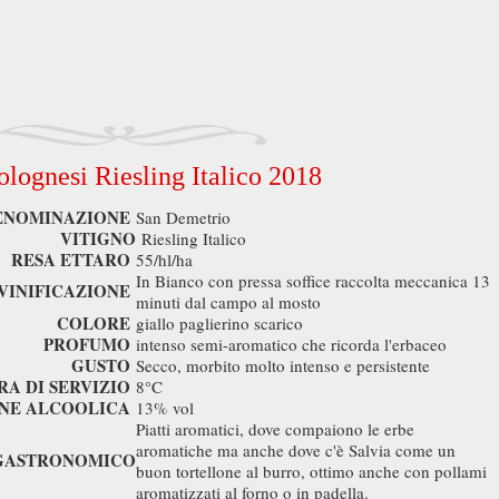
olognesi Riesling Italico 2018
ENOMINAZIONE
San Demetrio
VITIGNO
Riesling Italico
RESA ETTARO
55/hl/ha
In Bianco con pressa soffice raccolta meccanica 13
VINIFICAZIONE
minuti dal campo al mosto
COLORE
giallo paglierino scarico
PROFUMO
intenso semi-aromatico che ricorda l'erbaceo
GUSTO
Secco, morbito molto intenso e persistente
A DI SERVIZIO
8°C
NE ALCOOLICA
13% vol
Piatti aromatici, dove compaiono le erbe
aromatiche ma anche dove c'è Salvia come un
GASTRONOMICO
buon tortellone al burro, ottimo anche con pollami
aromatizzati al forno o in padella.