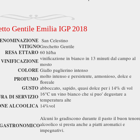
tto Gentile Emilia IGP 2018
ENOMINAZIONE
San Celestino
VITIGNO
Grechetto Gentile
RESA ETTARO
60 hl/ha
vinificazione in bianco in 13 minuti dal campo al
VINIFICAZIONE
mosto
COLORE
Giallo paglierino intenso
molto intenso e persistente, armonioso, dolce e
PROFUMO
floreale
GUSTO
abboccato, sapido, quasi dolce per i 14% di vol
16°C un vino bianco che si puo' degustare a
RA DI SERVIZIO
temperatura alte
ONE ALCOOLICA
14%vol
Alcuni lo gradiscono durante il pasto il buon tenor
alcoolico si presta anche a piatti aromatici e
 GASTRONOMICO
impegnativi.