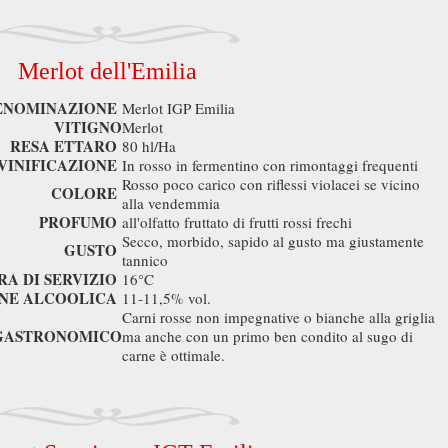
Merlot dell'Emilia
ENOMINAZIONE
Merlot IGP Emilia
VITIGNO
Merlot
RESA ETTARO
80 hl/Ha
VINIFICAZIONE
In rosso in fermentino con rimontaggi frequenti
Rosso poco carico con riflessi violacei se vicino
COLORE
alla vendemmia
PROFUMO
all'olfatto fruttato di frutti rossi frechi
Secco, morbido, sapido al gusto ma giustamente
GUSTO
tannico
A DI SERVIZIO
16°C
NE ALCOOLICA
11-11,5% vol.
Carni rosse non impegnative o bianche alla griglia
GASTRONOMICO
ma anche con un primo ben condito al sugo di
carne è ottimale.