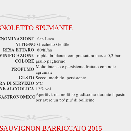
GNOLETTO SPUMANTE
ENOMINAZIONE
San Luca
VITIGNO
Grechetto Gentile
RESA ETTARO
80/hl/ha
VINIFICAZIONE
rapida in bianco con pressatura max a 0,3 bar
COLORE
giallo paglierino
Molto intenso e persistente fruttato con note
PROFUMO
agrumate
GUSTO
Secco, morbido, persistente
A DI SERVIZIO
6°C
NE ALCOOLICA
12% vol
Aperitivi, ma molti lo gradiscono durante il pasto
GASTRONOMICO
per avere un po' piu' di bollicine.
SAUVIGNON BARRICCATO 2015